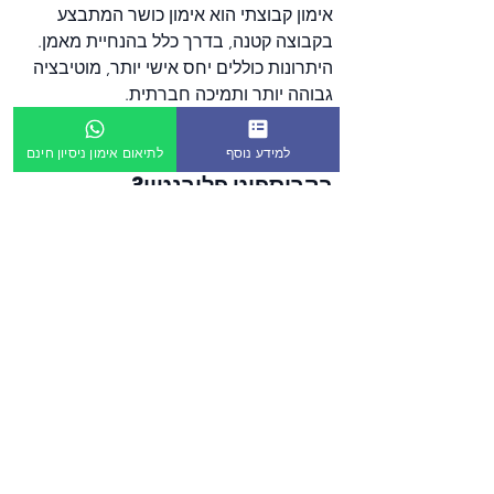
אימון קבוצתי הוא אימון כושר המתבצע 
בקבוצה קטנה, בדרך כלל בהנחיית מאמן. 
היתרונות כוללים יחס אישי יותר, מוטיבציה 
גבוהה יותר ותמיכה חברתית.
כמה עולה מנוי לאימון קבוצתי 
למידע נוסף
לתיאום אימון ניסיון חינם
בקרוספיט פלורנטין?
המחירים משתנים בהתאם לסוג המנוי 
ולמספר השיעורים בשבוע. מומלץ ליצור 
קשר עם הסטודיו לקבלת פרטים מדויקים 
והצעת מחיר.
מהם היתרונות של אימון 
קרוספיט קבוצתי?
אימון קרוספיט קבוצתי משלב יתרונות של 
אימון אישי וקבוצתי, וכולל גיוון, אתגר 
וקהילה תומכת. הוא מוביל לשיפור מהיר 
בכושר ובכוח.